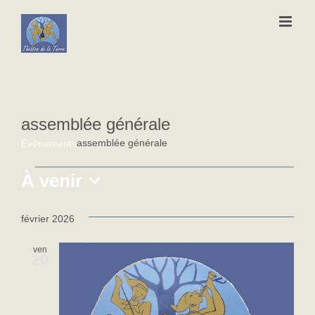
Passer
au
contenu
assemblée générale
assemblée générale
Évènements
Évènements
À venir
Sélectionnez
une
février 2026
date.
ven
20