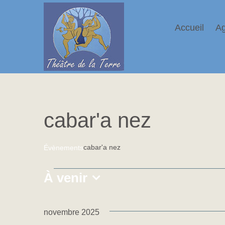
Passer
au
contenu
Accueil
A
cabar'a nez
cabar'a nez
Évènements
Évènements
À venir
Sélectionnez
une
novembre 2025
date.