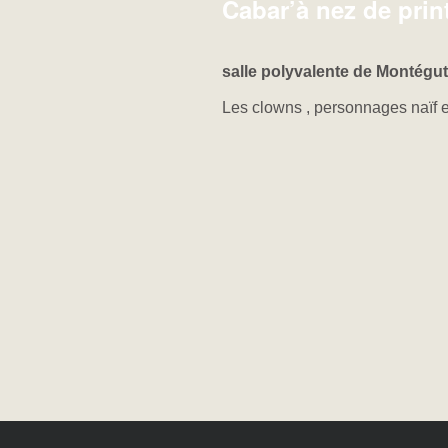
Cabar’à nez de pri
salle polyvalente de Montégut
Les clowns , personnages naïf et 