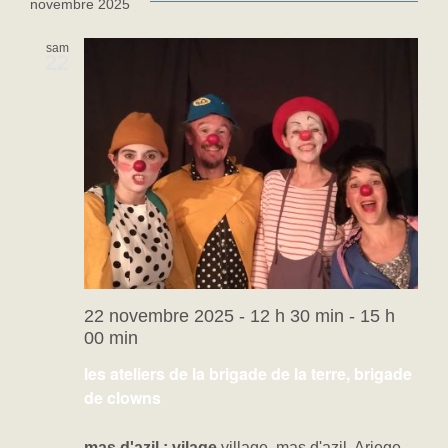
novembre 2025
sam
22
22 novembre 2025 - 12 h 30 min
-
15 h
00 min
les ateliers de la brigade de la terre, brigade
de clowns
mas d'azil ; vilage
village, mas d'azil, Ariege,