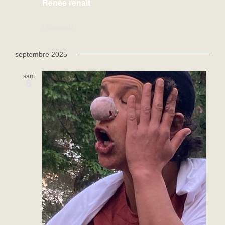
Renée renaît
chapeau
septembre 2025
sam
6