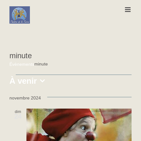
Passer
au
contenu
minute
minute
Évènements
Évènements
À venir
Sélectionnez
une
novembre 2024
date.
dim
24