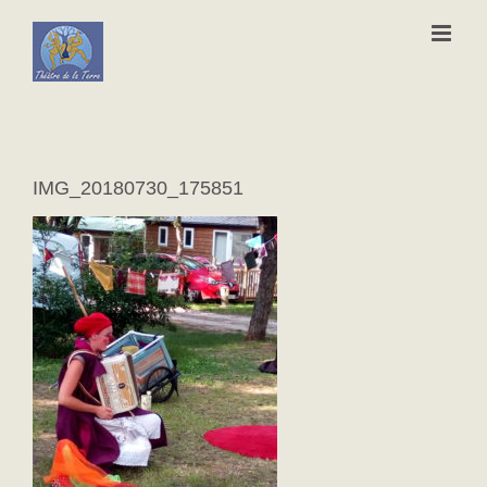
Passer
au
contenu
IMG_20180730_175851