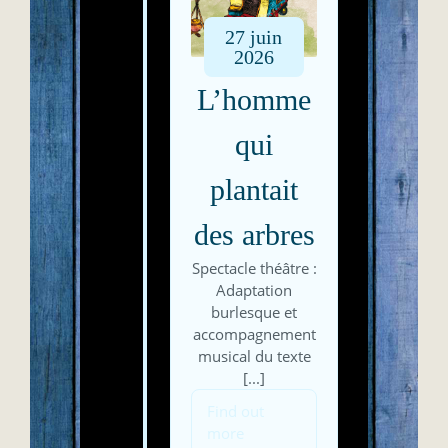
27
juin
2026
L’homme
qui
plantait
des arbres
Spectacle théâtre :
Adaptation
burlesque et
accompagnement
musical du texte
[...]
Find out
more