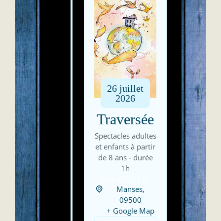
26
juillet
2026
Traversée
Spectacles adultes
et enfants à partir
de 8 ans - durée
1h
plus d'infos là
Manses,
09500
+ Google Map