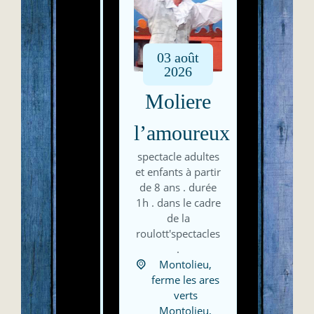
03
août
2026
Moliere
l’amoureux
spectacle adultes
et enfants à partir
de 8 ans . durée
1h . dans le cadre
de la
roulott'spectacles
.
Montolieu,
ferme les ares
verts
Montolieu
,