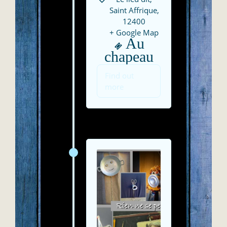
Saint Affrique
,
12400
+ Google Map
Au
chapeau
Find out
more