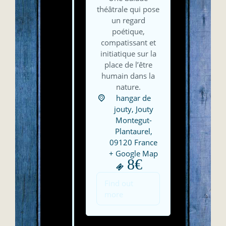
théâtrale qui pose
un regard
poétique,
compatissant et
initiatique sur la
place de l’être
humain dans la
nature.
hangar de
jouty,
Jouty
Montegut-
Plantaurel
,
09120
France
+ Google Map
8€
Find out
more