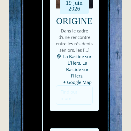
19
juin
2026
ORIGINE
Dans le cadre
d'une rencontre
entre les résidents
séniors, les [...]
La Bastide sur
L’Hers,
La
Bastide sur
l'Hers
,
+ Google Map
Find out
more