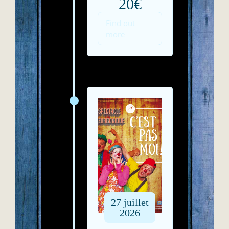
20€
Find out
more
27
juillet
2026