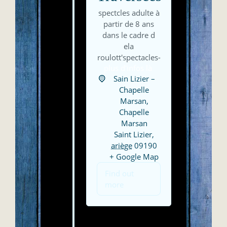
spectcles adulte à
partir de 8 ans
dans le cadre d
ela
roulott'spectacles-
plus d'infos là
Sain Lizier –
Chapelle
Marsan,
Chapelle
Marsan
Saint Lizier
,
ariège
09190
+ Google Map
Find out
more