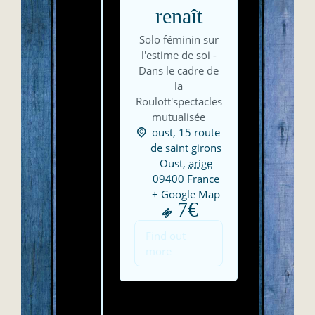
renaît
Solo féminin sur
l'estime de soi -
Dans le cadre de
la
Roulott'spectacles
mutualisée
oust,
15 route
de saint girons
Oust
,
arige
09400
France
+ Google Map
7€
Find out
more