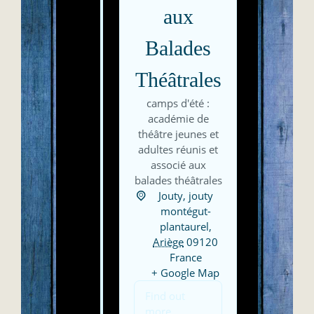
aux
Balades
Théâtrales
camps d'été :
académie de
théâtre jeunes et
adultes réunis et
associé aux
balades théâtrales
Jouty,
jouty
montégut-
plantaurel
,
Ariège
09120
France
+ Google Map
Find out
more