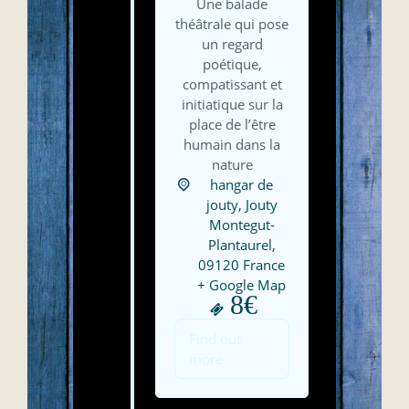
Une balade
théâtrale qui pose
un regard
poétique,
compatissant et
initiatique sur la
place de l’être
humain dans la
nature
hangar de
jouty,
Jouty
Montegut-
Plantaurel
,
09120
France
+ Google Map
8€
Find out
more