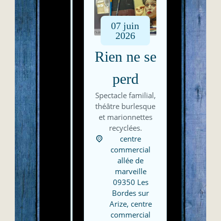
07
juin
2026
Rien ne se
perd
Spectacle familial,
théâtre burlesque
et marionnettes
recyclées.
centre
commercial
allée de
marveille
09350 Les
Bordes sur
Arize,
centre
commercial