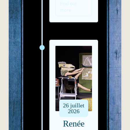
Find out
more
26
juillet
2026
Renée