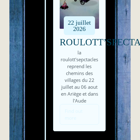
22
juillet
2026
ROULOTT’SPECT
la
roulott'sepctacles
reprend les
chemins des
villages du 22
juillet au 06 aout
en Ariège et dans
l'Aude
Find out
more