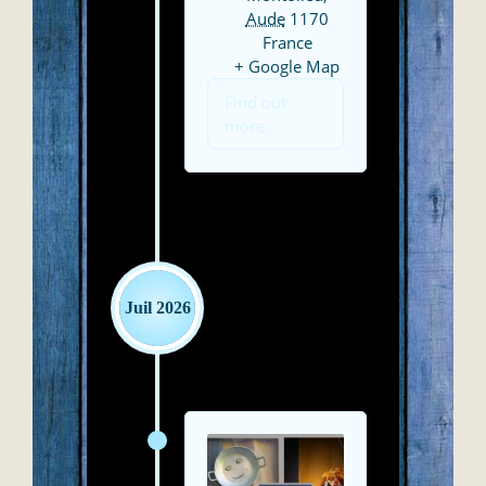
Aude
1170
France
+ Google Map
Find out
more
Juil 2026