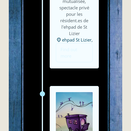
mutualisée,
spectacle privé
pour les
résident.es de
l'ehpad de St
Lizier
ehpad St Lizier,
Find out
more