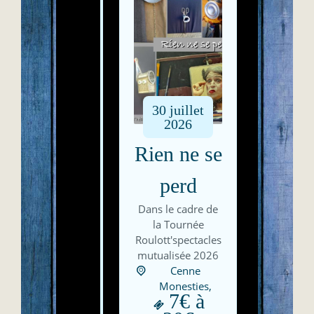
30
juillet
2026
Rien ne se
perd
Dans le cadre de
la Tournée
Roulott'spectacles
mutualisée 2026
Cenne
Monesties,
7€ à