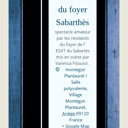
du foyer
Sabarthès
spectacle amateur
par les résidants
du foyer de l'
ESAT du Sabartès
mis en scène par
Vanessa Fitoussi .
montegut-
Plantaurel /
Salle
polyvalente,
Village
Montégut-
Plantaurel
,
Ariège
09120
France
+ Google Map