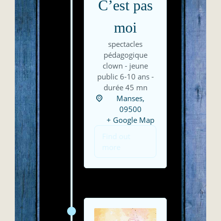
C’est pas
moi
spectacles
pédagogique
clown - jeune
public 6-10 ans -
durée 45 mn
Manses,
09500
+ Google Map
Find out
more