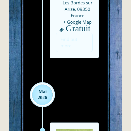
Les Bordes sur
Arize
,
09350
France
+ Google Map
Gratuit
Find out
more
Mai
2026