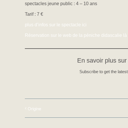
spectacles jeune public : 4 – 10 ans
Tarif : 7 €
plus d’infos sur le spectacle ici
Réservation sur le web de la péniche didascalie là
En savoir plus sur 
Subscribe to get the latest
Origine