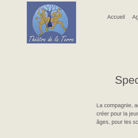
Passer
au
contenu
Accueil
A
Spec
La compagnie, a
créer pour la je
âges, pour les s