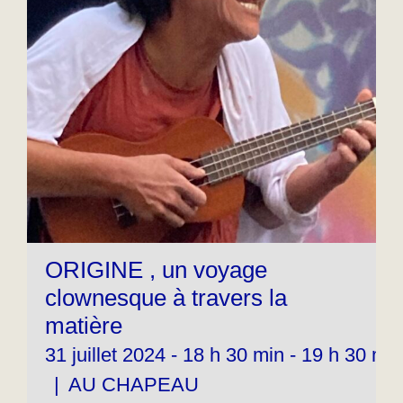
ORIGINE , un voyage
clownesque à travers la
matière
31 juillet 2024 - 18 h 30 min
-
19 h 30 min
|
AU CHAPEAU