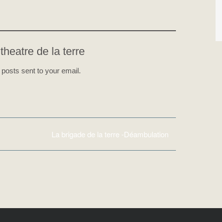
theatre de la terre
 posts sent to your email.
La brigade de la terre -Déambulation