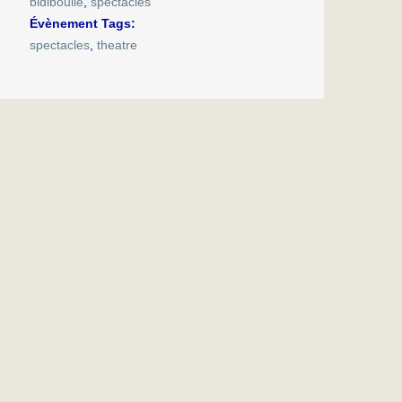
bidiboulle
,
spectacles
Évènement Tags:
spectacles
,
theatre