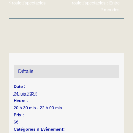
roulott’spectacles : Entre
roulott’spectacles
2 mondes
Détails
Date :
24 juin 2022
Heure :
20 h 30 min - 22 h 00 min
Prix :
6€
Catégories d’Évènement: