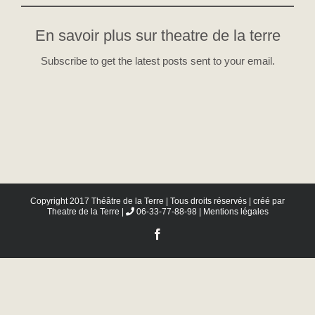
En savoir plus sur theatre de la terre
Subscribe to get the latest posts sent to your email.
Copyright 2017 Théâtre de la Terre | Tous droits réservés | créé par
Theatre de la Terre
|
06-33-77-88-98 |
Mentions légales
Facebook