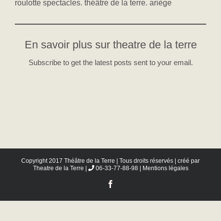
roulotte spectacles. théâtre de la terre. ariège
En savoir plus sur theatre de la terre
Subscribe to get the latest posts sent to your email.
Copyright 2017 Théâtre de la Terre | Tous droits réservés | créé par
Theatre de la Terre
|
06-33-77-88-98 |
Mentions légales
Facebook