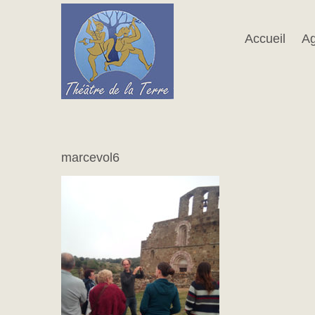
Passer
au
contenu
Accueil
A
marcevol6