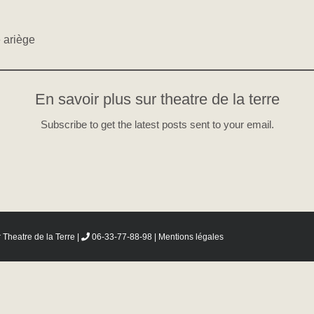
e ariège
En savoir plus sur theatre de la terre
Subscribe to get the latest posts sent to your email.
r
Theatre de la Terre
|
06-33-77-88-98 |
Mentions légales