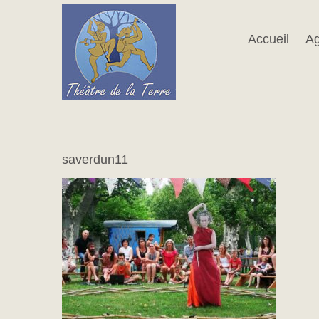
Passer
au
contenu
Accueil
A
saverdun11