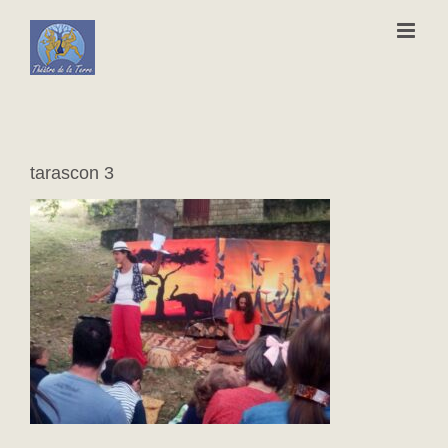
Passer
au
contenu
tarascon 3