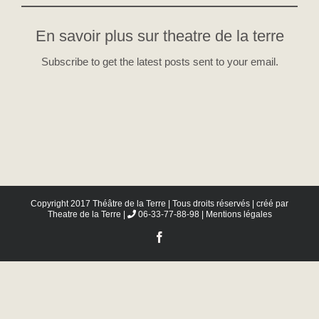
En savoir plus sur theatre de la terre
Subscribe to get the latest posts sent to your email.
Copyright 2017 Théâtre de la Terre | Tous droits réservés | créé par
Theatre de la Terre
|
06-33-77-88-98 |
Mentions légales
Facebook