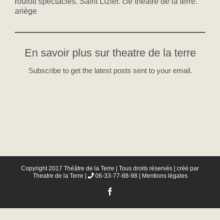
roulott’spectacles. Saint Lizier. cie théâtre de la terre.
ariège
En savoir plus sur theatre de la terre
Subscribe to get the latest posts sent to your email.
Copyright 2017 Théâtre de la Terre | Tous droits réservés | créé par
Theatre de la Terre
|
06-33-77-88-98 |
Mentions légales
Facebook