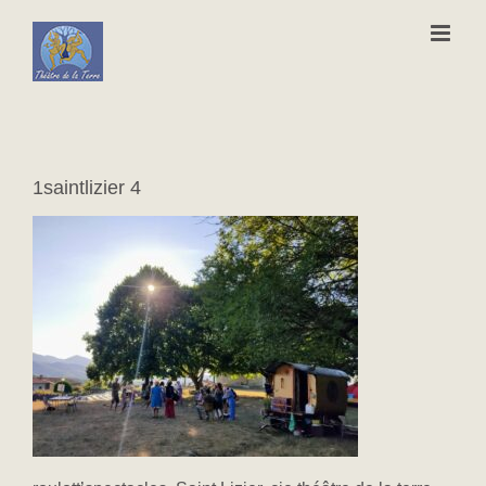
Passer
au
contenu
1saintlizier 4