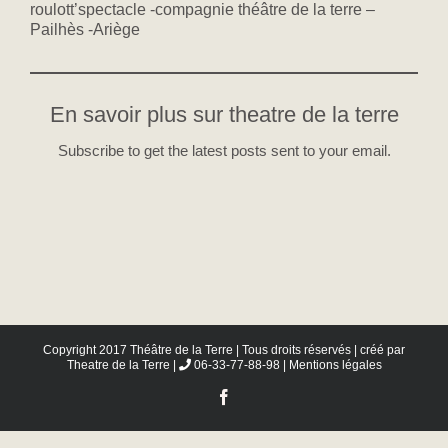
roulott’spectacle -compagnie théâtre de la terre –
Pailhès -Ariège
En savoir plus sur theatre de la terre
Subscribe to get the latest posts sent to your email.
Copyright 2017 Théâtre de la Terre | Tous droits réservés | créé par
Theatre de la Terre
|
06-33-77-88-98 |
Mentions légales
Facebook