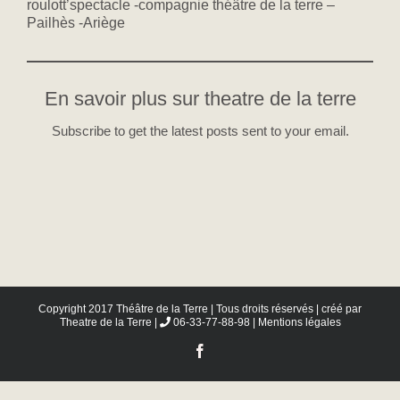
roulott’spectacle -compagnie théâtre de la terre –
Pailhès -Ariège
En savoir plus sur theatre de la terre
Subscribe to get the latest posts sent to your email.
Copyright 2017 Théâtre de la Terre | Tous droits réservés | créé par
Theatre de la Terre
|
06-33-77-88-98 |
Mentions légales
Facebook