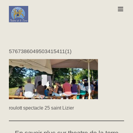
Passer
au
contenu
5767386049503415411(1)
roulott spectacle 25 saint Lizier