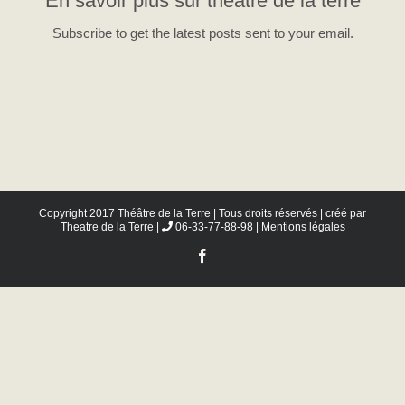
En savoir plus sur theatre de la terre
Subscribe to get the latest posts sent to your email.
Copyright 2017 Théâtre de la Terre | Tous droits réservés | créé par
Theatre de la Terre
|
06-33-77-88-98 |
Mentions légales
Facebook