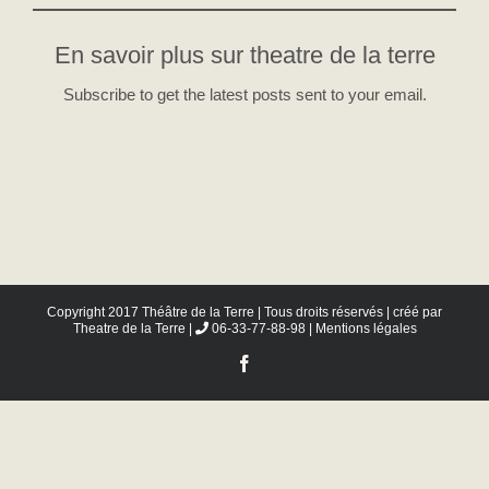
En savoir plus sur theatre de la terre
Subscribe to get the latest posts sent to your email.
Copyright 2017 Théâtre de la Terre | Tous droits réservés | créé par
Theatre de la Terre
|
06-33-77-88-98 |
Mentions légales
Facebook