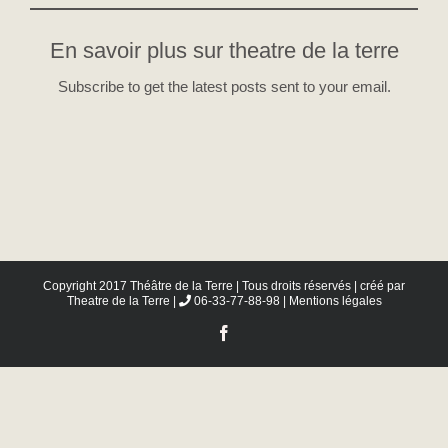
En savoir plus sur theatre de la terre
Subscribe to get the latest posts sent to your email.
Copyright 2017 Théâtre de la Terre | Tous droits réservés | créé par
Theatre de la Terre
|
06-33-77-88-98 |
Mentions légales
Facebook