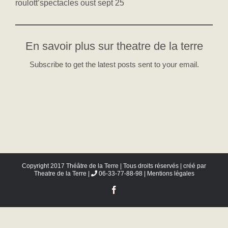
roulott’spectacles oust sept 25
En savoir plus sur theatre de la terre
Subscribe to get the latest posts sent to your email.
Copyright 2017 Théâtre de la Terre | Tous droits réservés | créé par
Theatre de la Terre
|
06-33-77-88-98 |
Mentions légales
Facebook