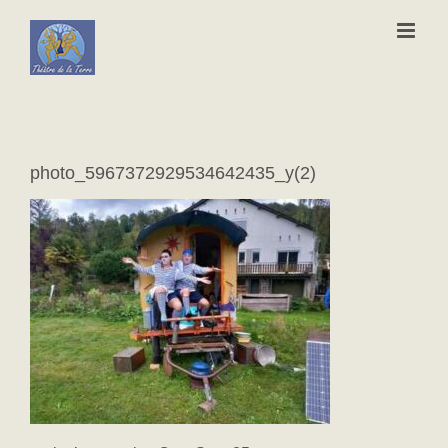
Passer
au
contenu
photo_5967372929534642435_y(2)