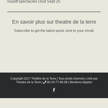
roulott’spectacles Oust Sept 25
En savoir plus sur theatre de la terre
Subscribe to get the latest posts sent to your email.
Copyright 2017 Théâtre de la Terre | Tous droits réservés | créé par
Theatre de la Terre
|
06-33-77-88-98 |
Mentions légales
Facebook