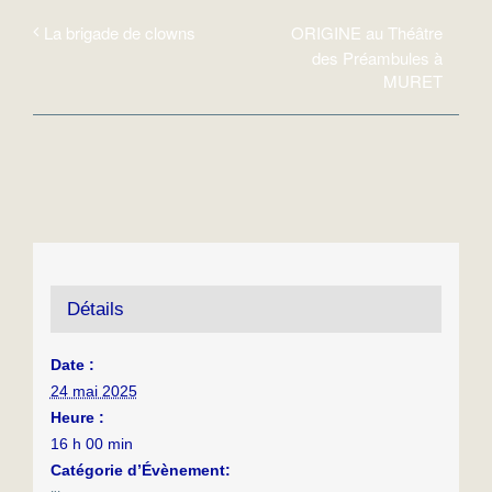
ORIGINE au Théâtre
La brigade de clowns
des Préambules à
MURET
Détails
Date :
24 mai 2025
Heure :
16 h 00 min
Catégorie d’Évènement: