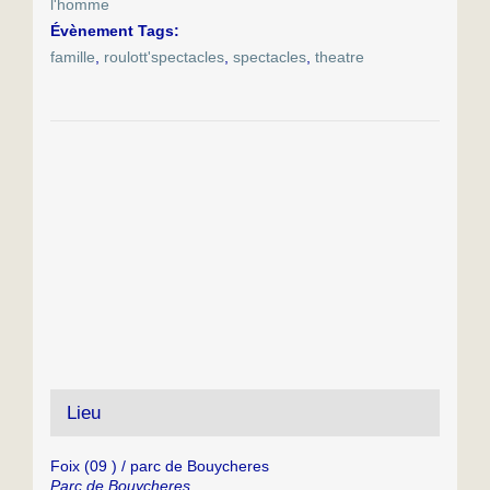
l'homme
Évènement Tags:
famille
,
roulott'spectacles
,
spectacles
,
theatre
Lieu
Foix (09 ) / parc de Bouycheres
Parc de Bouycheres