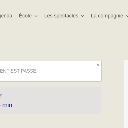
genda
École
Les spectacles
La compagnie
×
ENT EST PASSÉ.
r
5 min