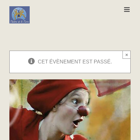
Passer
au
contenu
×
CET ÉVÈNEMENT EST PASSÉ.