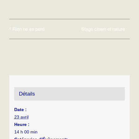
Stage clown et nature
Rien ne se perd
Détails
Date :
23 avril
Heure :
14 h 00 min