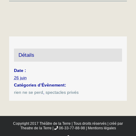
Détails
Date :
26 juin
Catégories d’Évènement:
rien ne se perd
,
spectacles privés
Copyright 2017 Théâtre de la Terre | Tous droits réservés | créé par
Theatre de la Terre
|
06-33-77-88-98 |
Mentions légales