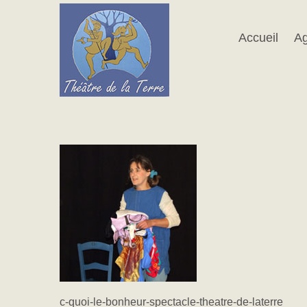
Passer
au
contenu
Accueil
A
c-quoi-le-bonheur-spectacle-theatre-de-laterre