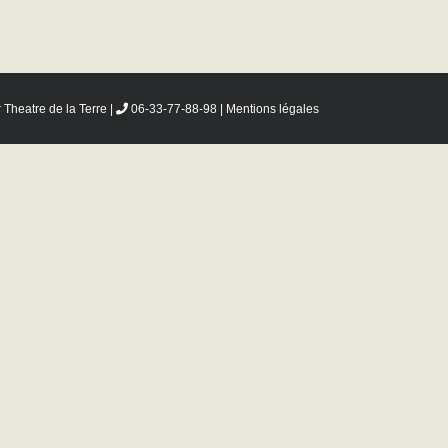
r
Theatre de la Terre
|
06-33-77-88-98 |
Mentions légales