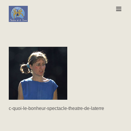
Passer
au
contenu
c-quoi-le-bonheur-spectacle-theatre-de-laterre