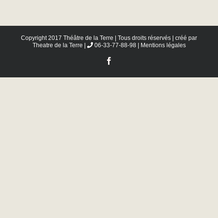
Copyright 2017 Théâtre de la Terre | Tous droits réservés | créé par
Theatre de la Terre
|
06-33-77-88-98 |
Mentions légales
Facebook