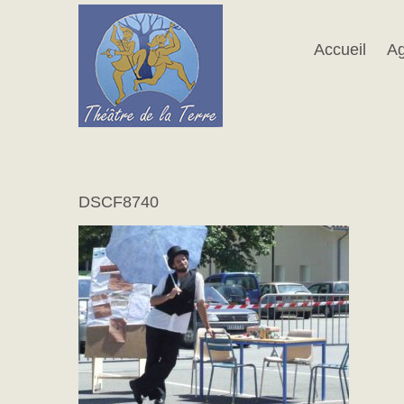
Passer
au
contenu
Accueil
A
DSCF8740