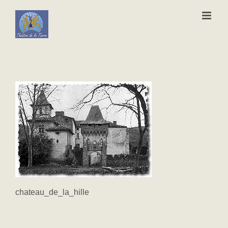
Passer
au
contenu
chateau_de_la_hille