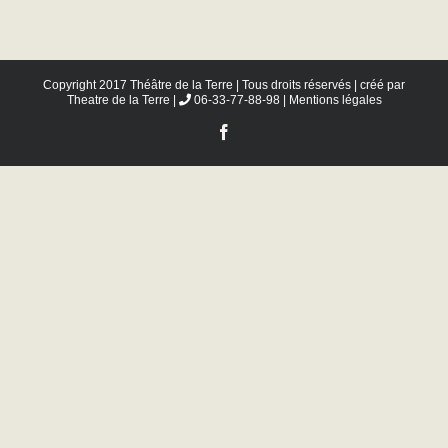
Copyright 2017 Théâtre de la Terre | Tous droits réservés | créé par
Theatre de la Terre
|
06-33-77-88-98 |
Mentions légales
Facebook