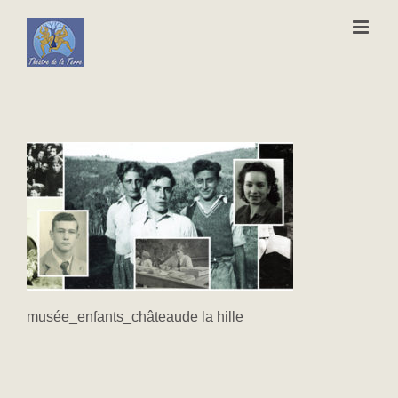
Passer
au
contenu
musée_enfants_châteaude la hille