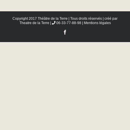
Copyright 2017 Théâtre de la Terre | Tous droits réservés | créé par
Theatre de la Terre
|
06-33-77-88-98 |
Mentions légales
Facebook