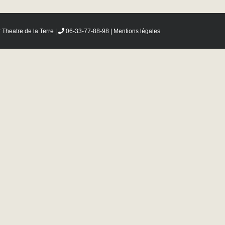
r
Theatre de la Terre
|
06-33-77-88-98 |
Mentions légales