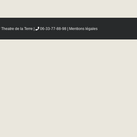
r
Theatre de la Terre
|
06-33-77-88-98 |
Mentions légales