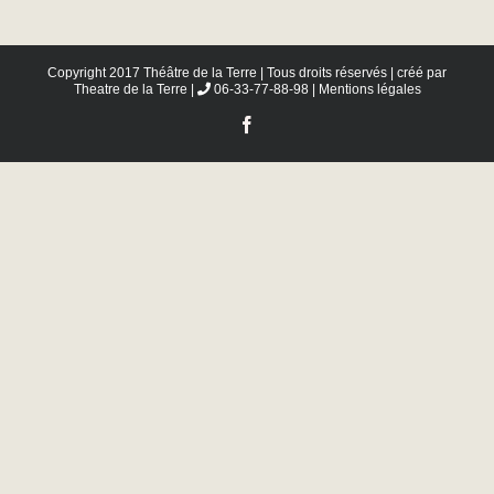
Copyright 2017 Théâtre de la Terre | Tous droits réservés | créé par
Theatre de la Terre
|
06-33-77-88-98 |
Mentions légales
Facebook