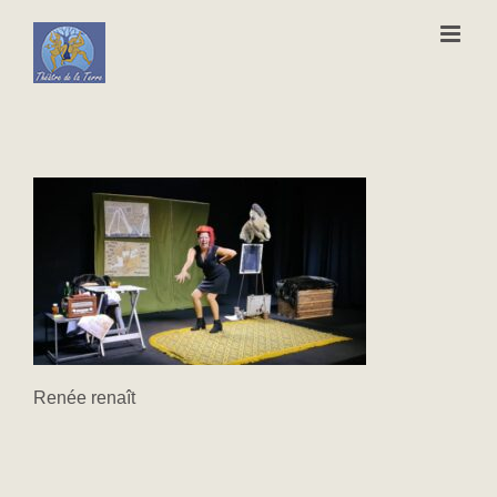
Passer
au
contenu
Renée renaît