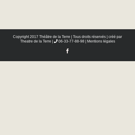
Copyright 2017 Théâtre de la Terre | Tous droits réservés | créé par
Theatre de la Terre
|
06-33-77-88-98 |
Mentions légales
Facebook