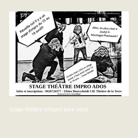
Stage théâtre d’impro pour ados