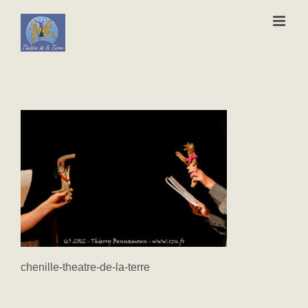
Passer
au
contenu
chenille-theatre-de-la-terre