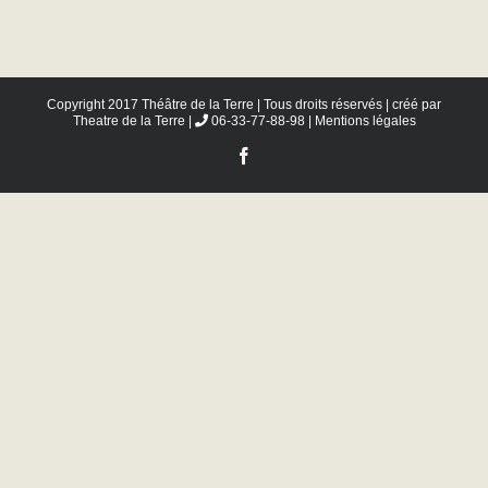
Copyright 2017 Théâtre de la Terre | Tous droits réservés | créé par
Theatre de la Terre
|
06-33-77-88-98 |
Mentions légales
Facebook