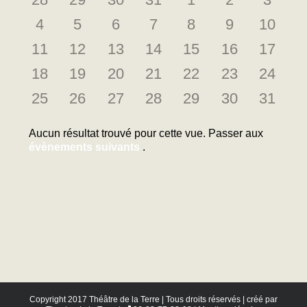
Évènements
évènements
évènements
évènements
évènements
évènements
évènements
évène
0
0
0
0
0
0
0
4
5
6
7
8
9
10
évènements
évènements
évènements
évènements
évènements
évènements
évène
0
0
0
0
0
0
0
11
12
13
14
15
16
17
évènements
évènements
évènements
évènements
évènements
évènements
évène
0
0
0
0
0
0
0
18
19
20
21
22
23
24
évènements
évènements
évènements
évènements
évènements
évènements
évène
0
0
0
0
0
0
0
25
26
27
28
29
30
31
évènements
évènements
évènements
évènements
évènements
évènements
évène
Aucun résultat trouvé pour cette vue. Passer aux
Notice
évènements suivants
.
Copyright 2017 Théâtre de la Terre | Tous droits réservés | créé par