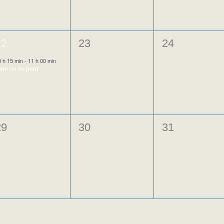
1
0
0
22
23
24
évènement,
évènement,
évènement,
0 h 15 min
-
11 h 00 min
ien ne se perd
0
0
0
29
30
31
évènement,
évènement,
évènement,