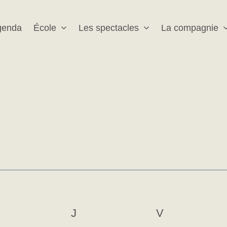
genda
École
Les spectacles
La compagnie
MERCREDI
J
JEUDI
V
VENDREDI