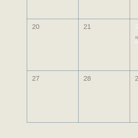
0
0
20
21
évènement,
évènement,
1
R
0
0
27
28
évènement,
évènement,