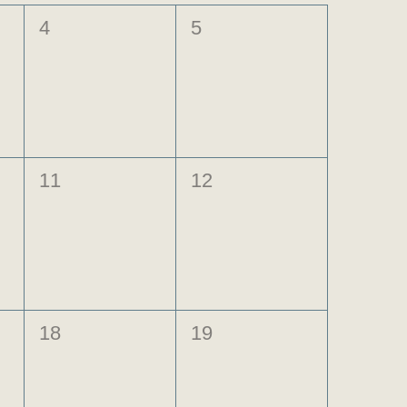
0
0
4
5
évènement,
évènement,
0
0
11
12
évènement,
évènement,
0
0
18
19
évènement,
évènement,