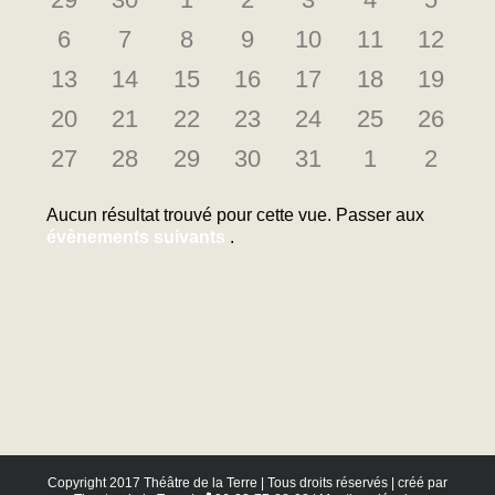
Évènements
évènements
évènements
évènements
évènements
évènements
évènements
évène
0
0
0
0
0
0
0
6
7
8
9
10
11
12
évènements
évènements
évènements
évènements
évènements
évènements
évène
0
0
0
0
0
0
0
13
14
15
16
17
18
19
évènements
évènements
évènements
évènements
évènements
évènements
évène
0
0
0
0
0
0
0
20
21
22
23
24
25
26
évènements
évènements
évènements
évènements
évènements
évènements
évène
0
0
0
0
0
0
0
27
28
29
30
31
1
2
évènements
évènements
évènements
évènements
évènements
évènements
évène
Aucun résultat trouvé pour cette vue. Passer aux
Notice
évènements suivants
.
Copyright 2017 Théâtre de la Terre | Tous droits réservés | créé par