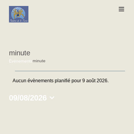
Passer
au
contenu
minute
minute
Évènements
Évènements
Aucun évènements planifié pour 9 août 2026.
Notice
for
09/08/2026
9
Sélectionnez
août
une
date.
2026