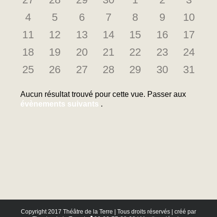
Évènements
évènements
évènements
évènements
évènements
évènements
évènements
évène
0
0
0
0
0
0
0
4
5
6
7
8
9
10
évènements
évènements
évènements
évènements
évènements
évènements
évène
0
0
0
0
0
0
0
11
12
13
14
15
16
17
évènements
évènements
évènements
évènements
évènements
évènements
évène
0
0
0
0
0
0
0
18
19
20
21
22
23
24
évènements
évènements
évènements
évènements
évènements
évènements
évène
0
0
0
0
0
0
0
25
26
27
28
29
30
31
évènements
évènements
évènements
évènements
évènements
évènements
évène
Aucun résultat trouvé pour cette vue. Passer aux
Notice
évènements suivants
.
Copyright 2017 Théâtre de la Terre | Tous droits réservés | créé par