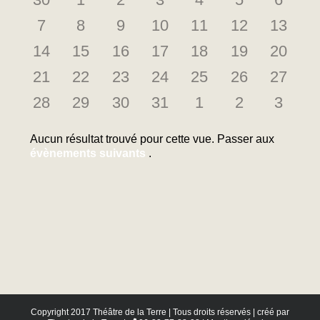
Évènements
évènements
évènements
évènements
évènements
évènements
évènements
évène
0
0
0
0
0
0
0
7
8
9
10
11
12
13
évènements
évènements
évènements
évènements
évènements
évènements
évène
0
0
0
0
0
0
0
14
15
16
17
18
19
20
évènements
évènements
évènements
évènements
évènements
évènements
évène
0
0
0
0
0
0
0
21
22
23
24
25
26
27
évènements
évènements
évènements
évènements
évènements
évènements
évène
0
0
0
0
0
0
0
28
29
30
31
1
2
3
évènements
évènements
évènements
évènements
évènements
évènements
évène
Aucun résultat trouvé pour cette vue. Passer aux
Notice
évènements suivants
.
Copyright 2017 Théâtre de la Terre | Tous droits réservés | créé par