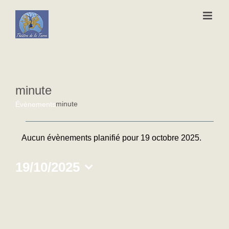
Passer
au
contenu
minute
minute
Évènements
Évènements
Aucun évènements planifié pour 19 octobre 2025.
Notice
for
19/10/2025
19
Sélectionnez
octobre
une
date.
2025